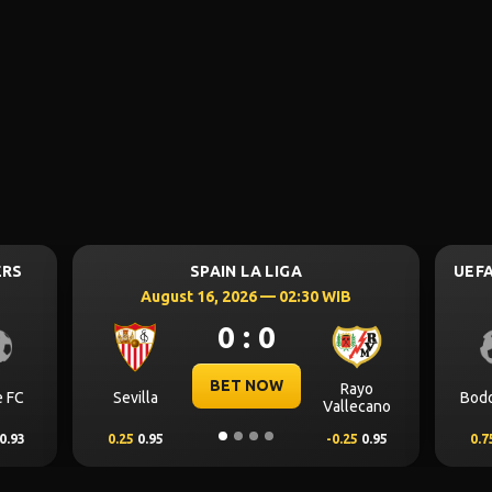
9/8/2026
IERS
SPAIN LA LIGA
August 16, 2026 — 00:30 WIB
0 : 0
BET NOW
amo
Alaves
Getafe
Celt
reb
0.82
0.00
0.57
0.00
-0.67
0.2