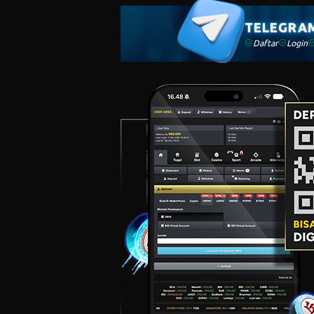
TELEGRA
Daftar
Login