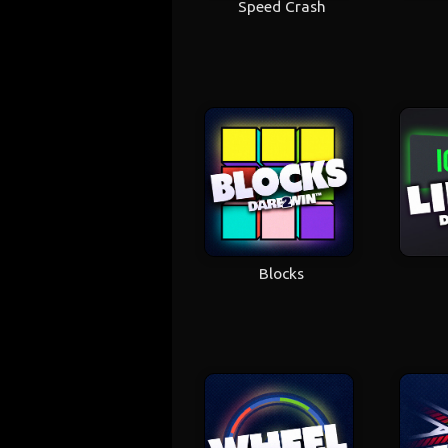
Speed Crash
Blocks