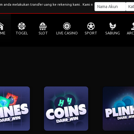
melakukan transfer uang ke rekening kami.. Kami mohon kepada anda untuk melakukan
ME
TOGEL
SLOT
LIVE CASINO
SPORT
SABUNG
ARC