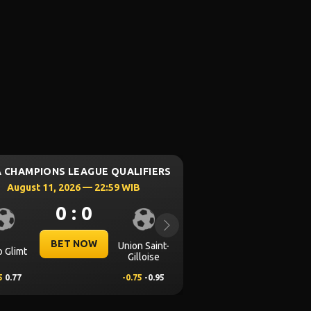
SPAIN LA LIGA
August 17, 2026 — 02:30 WIB
0 : 0
Next
BET NOW
a Vigo
Osasuna
5
0.76
-0.25
-0.86