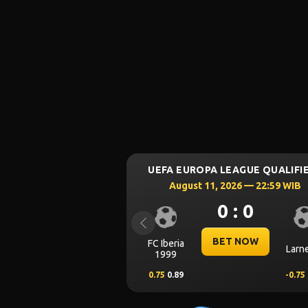
UEFA CHAMPIONS LEAGUE QUALIF
August 12, 2026 — 00:00 WIB
0 : 0
Previous
BET NOW
Kauno
Din
Zalgiris
Zag
-1.25
1.00
1.25